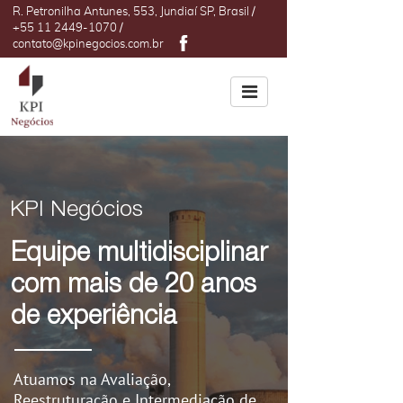
R. Petronilha Antunes, 553, Jundiaí SP, Brasil /
+55 11 2449-1070 /
contato@kpinegocios.com.br
home
KPI Negócios
Equipe multidisciplinar
com mais de 20 anos
de experiência
Atuamos na Avaliação,
Reestruturação e Intermediação de